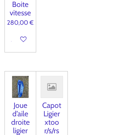
Boite
vitesse
280,00 €
Ajouter au panier
Joue
Capot
d’aile
Ligier
droite
xtoo
ligier
r/s/rs