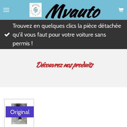
Mvauto
Passer
au
contenu
Trouvez en quelques clics la pièce détachée
principal
qu’il vous faut pour votre voiture sans
permis !
Découvrez nos produits
Original