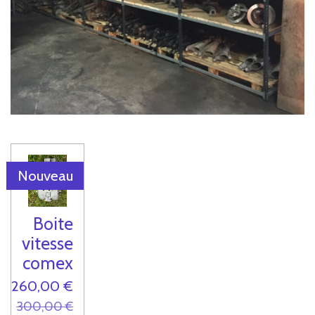
Nouveau
Boite
vitesse
comex
260,00 €
300,00 €