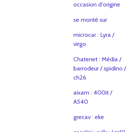
occasion d'origine
se monté sur
microcar : Lyra /
virgo
Chatenet : Média /
barrodeur / spidino /
ch26
aixam : 400it /
A540
grecav : eke