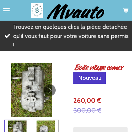
Mvauto
Passer
au
contenu
Trouvez en quelques clics la pièce détachée
principal
qu’il vous faut pour votre voiture sans permis
!
Boite vitesse comex
Nouveau
260,00 €
300,00 €