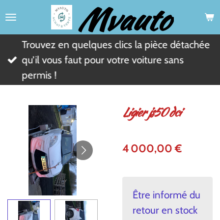
Mvauto
Passer
au
contenu
Trouvez en quelques clics la pièce détachée
principal
qu’il vous faut pour votre voiture sans
permis !
Ligier js50 dci
4 000,00 €
Être informé du
retour en stock