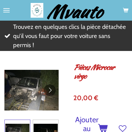
Mvauto
Passer
au
contenu
Trouvez en quelques clics la pièce détachée
principal
qu’il vous faut pour votre voiture sans
permis !
Pièces Microcar
virgo
20,00 €
Ajouter
au